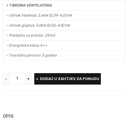
> 7 BRZINA VENTILATORA
– Učinak hlađenja: 2,6kW (0,39-4,0) kW
– Učinak grijanja: 3,0kW (0,56-4,8) kW
– Prikladno za prostor: 25m2
– Energetska klasa: A++
– Tvorničko jamstvo: 3 godine
DODAJ U ZAHTJEV ZA PONUDU
OPIS