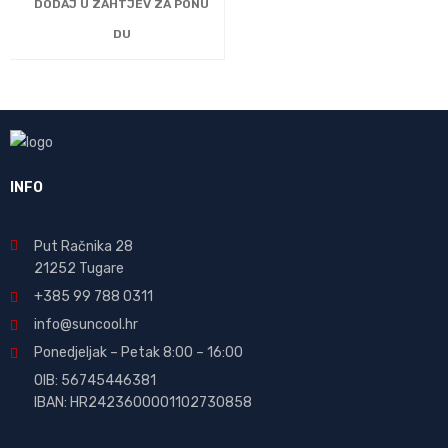
DODAJ U ZAHTJEV ZA PONU
DU
INFO
Put Račnika 28
21252 Tugare
+385 99 788 0311
info@suncool.hr
Ponedjeljak – Petak 8:00 – 16:00
OIB: 56745446381
IBAN: HR2423600001102730858