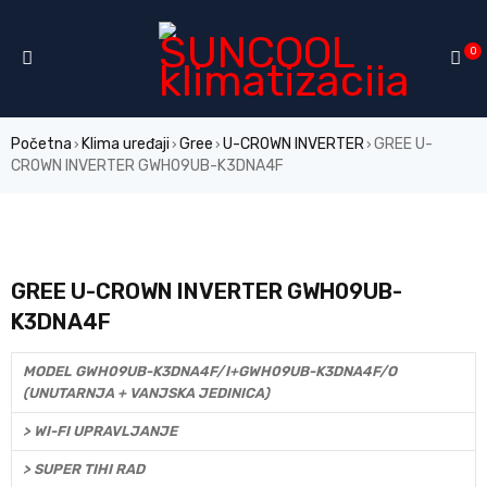
0
Početna
Klima uređaji
Gree
U-CROWN INVERTER
GREE U-
›
›
›
›
CROWN INVERTER GWH09UB-K3DNA4F
GREE U-CROWN INVERTER GWH09UB-
K3DNA4F
MODEL GWH09UB-K3DNA4F/I+GWH09UB-K3DNA4F/O
(UNUTARNJA + VANJSKA JEDINICA)
> WI-FI UPRAVLJANJE
> SUPER TIHI RAD