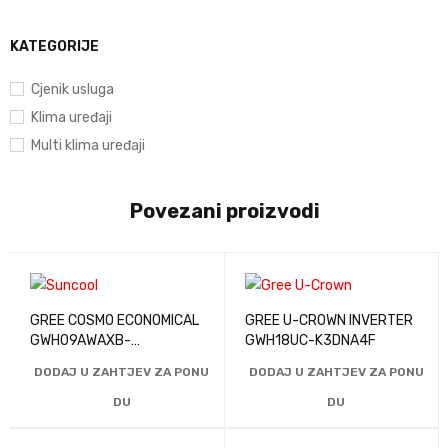
KATEGORIJE
Cjenik usluga
Klima uređaji
Multi klima uređaji
Povezani proizvodi
GREE COSMO ECONOMICAL
GREE U-CROWN INVERTER
GWH09AWAXB-
GWH18UC-K3DNA4F
K6DNA3B/I/GWH09AGAXB
DODAJ U ZAHTJEV ZA PONU
DODAJ U ZAHTJEV ZA PONU
-K6DNA1B/O
DU
DU