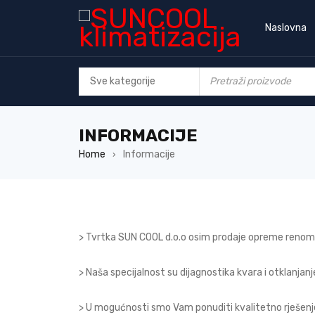
Naslovna
INFORMACIJE
Home
Informacije
›
> Tvrtka SUN COOL d.o.o osim prodaje opreme renomi
> Naša specijalnost su dijagnostika kvara i otklanjan
> U mogućnosti smo Vam ponuditi kvalitetno rješenj