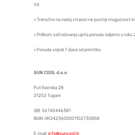
itd
> Trenutno na našoj stranici ne postoji mogućnost i
> Prilikom zatraživanja upita ponudu šaljemo u roku
> Ponuda vrijedi 7 dana od primitka
SUN COOL d.o.o
Put Račnika 28
21252 Tugare
OIB: 56745446381
IBAN: HR2423600001102730858
E-mail:
info@suncool.hr