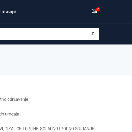
0
rmacije
etno održavanje
kih uređaja
STAVI, DIZALICE TOPLINE, SOLARNO I PODNO GRIJANJE…