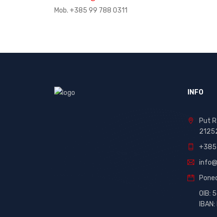
Mob. +385 99 788 0311
INFO
Put R
2125
+385
info@
Poned
OIB:
IBAN