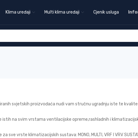
Klima uređaji
Multi klima uređaji
Cjenik usluga
Info
ranih svjetskih proizvođaća nudi vam stručnu ugradnju iste te kvalit
je istih na svim vrstama ventilacijske opreme,rashladnih i klimatizacijs
e za sve vrste klimatizacijskih sustava: MONO, MULTI, VRF I VRV SU