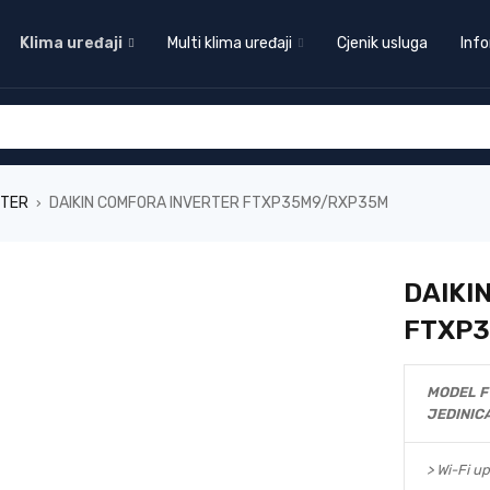
Klima uređaji
Multi klima uređaji
Cjenik usluga
Info
RTER
DAIKIN COMFORA INVERTER FTXP35M9/RXP35M
›
DAIKI
FTXP
MODEL F
JEDINIC
> Wi-Fi up