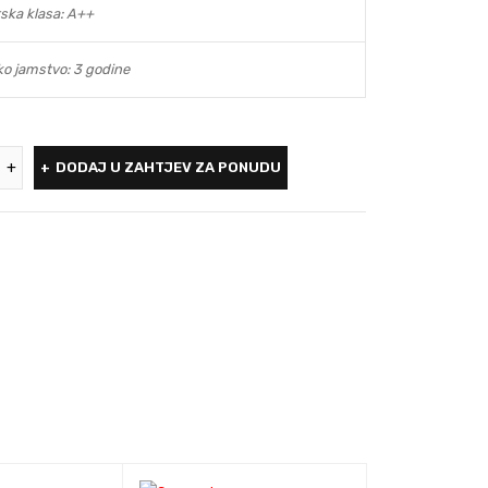
ska klasa: A++
ko jamstvo: 3 godine
DODAJ U ZAHTJEV ZA PONUDU