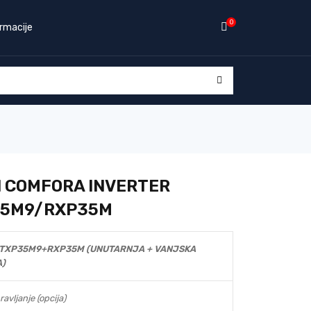
0
rmacije
N COMFORA INVERTER
35M9/RXP35M
TXP35M9+RXP35M (UNUTARNJA + VANJSKA
A)
ravljanje (opcija)