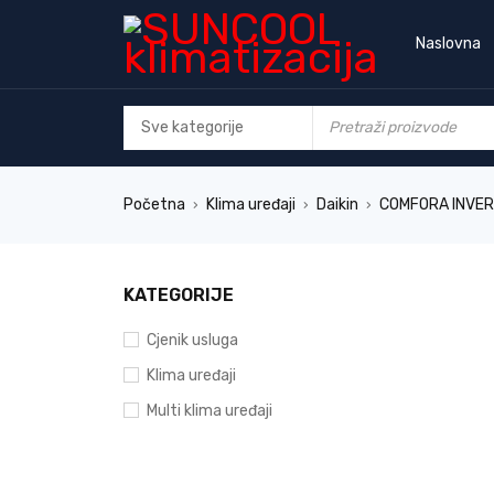
Naslovna
Početna
Klima uređaji
Daikin
COMFORA INVE
›
›
›
KATEGORIJE
Cjenik usluga
Klima uređaji
Multi klima uređaji