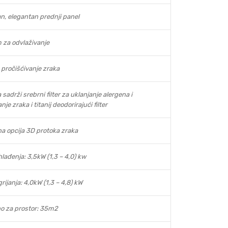
an, elegantan prednji panel
 za odvlaživanje
a pročišćivanje zraka
 sadrži srebrni filter za uklanjanje alergena i
nje zraka i titanij deodorirajući filter
a opcija 3D protoka zraka
hlađenja: 3,5kW (1,3 – 4,0) kw
rijanja: 4,0kW (1,3 – 4,8) kW
no za prostor: 35m2