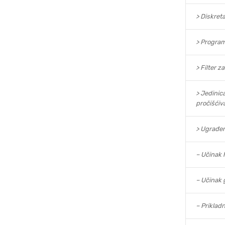
> Diskret
> Program
> Filter z
> Jedinica
pročišćiva
> Ugrađen
– Učinak 
– Učinak g
– Priklad